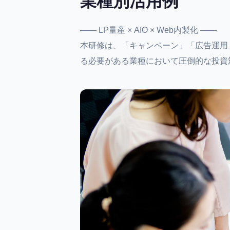
業種別活用例
―― LP量産 × AIO × Web内製化 ――
本研修は、「キャンペーン」「広告運用
る必要がある業種において圧倒的な投資