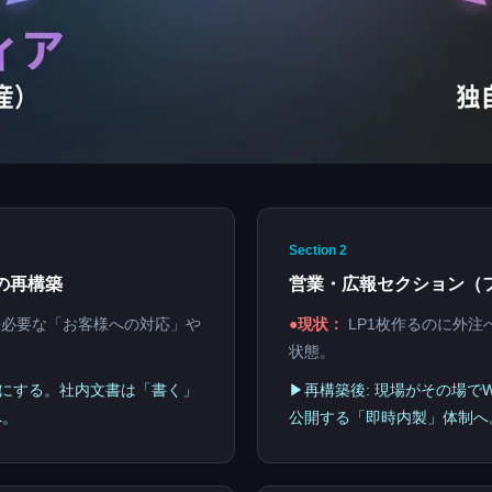
Section 2
の再構築
営業・広報セクション（
必要な「お客様への対応」や
●現状：
LP1枚作るのに外注
状態。
片を形にする。社内文書は「書く」
▶再構築後: 現場がその場で
へ。
公開する「即時内製」体制へ